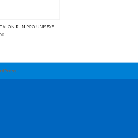
TALON RUN PRO UNISEXE
00
rdPress