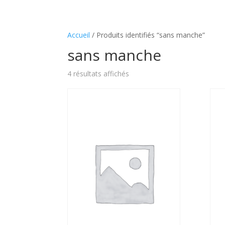
Les
deux
médicaments
Accueil
/ Produits identifiés “sans manche”
peuvent
sans manche
aider
les
4 résultats affichés
hommes
à
obtenir
et
à
maintenir
une
érection
pendant
les
rapports
sexuels.
Aucun