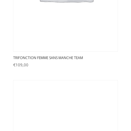
le
Cialis
agit
plus
rapidement
que
le
Viagra
et
les
TRIFONCTION FEMME SANS MANCHE TEAM
effets
€
109,00
peuvent
durer
plus
longtemps.