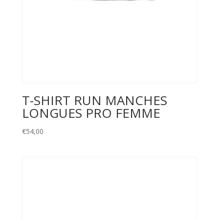
T-SHIRT RUN MANCHES
LONGUES PRO FEMME
€
54,00