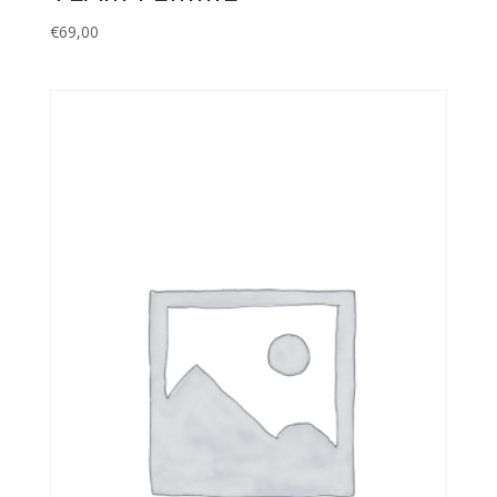
le
€
69,00
Cialis
agit
plus
rapidement
que
le
Viagra
et
les
effets
peuvent
durer
plus
longtemps.