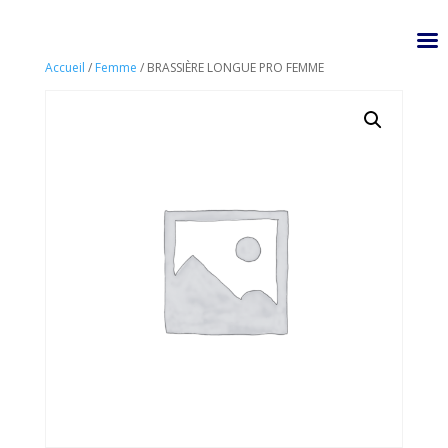
Nouvelles règles de la machine à roulette
Les
deux
Le Kéno De Ce Soir
médicaments
: Dans ce type de jackpot progressif, un certain nombre de
Accueil
/
Femme
/ BRASSIÈRE LONGUE PRO FEMME
jeux sont liés entre eux, mais comme il s'agit d'un jeu interne, ce ne sera
peuvent
qu'avec un seul casino.
aider
Roulette Casino En Ligne Gratuits
les
- Wilder a repéré l'ancien milieu de terrain de
Tottenham et de Sheffield United Michael Brown devant les sièges des médias
hommes
et lui a demandé s'il avait envie d'un match.
à
Machine à Sous Buffalo Gratuitsment
obtenir
: Tropicana vous aide à entrer dans
l'ambiance d'Halloween ce week-end en offrant trois chances de gagner de
et
l'argent Bonus.
à
maintenir
Offre poker en ligne
une
érection
Slots Bonus Gratuits Aucune Inscription
pendant
Tigre du Bengale sauvage, Vegas perdu, Cashville et pêche en Alaska, ce qui
les
est exactement ce que vous pensez que c'est.
rapports
Slotnite Casino Code Promo Bonus 2026
sexuels.
Les agents du service à la clientèle sont généralement disponibles et, par
Aucun
conséquent, vous pouvez vous attendre à recevoir de l'aide en temps
n'est
opportun.
plus
Encore une fois, lisez les règles pour vous assurer que vous effectuez les
puissant
étapes correctes pour vous qualifier pour les cadeaux.