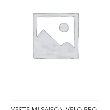
VESTE MI SAISON VELO PRO