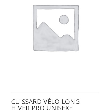
le
Cialis
est
une
option
pour
les
hommes
qui
ont
des
rapports
sexuels
trois
fois
par
semaine
ou
plus.
Pour
CUISSARD VÉLO LONG
de
nombreux
HIVER PRO UNISEXE
hommes,