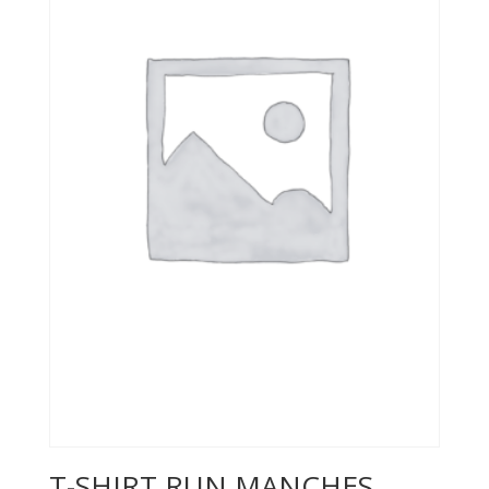
T-SHIRT RUN MANCHES