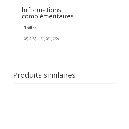
o
n
A
er
fréquence
Informations
o
g
p
de
complémentaires
vos
k
er
p
rapports
sexuels.
Tailles
Le
Cialis
XS, S, M, L, XL, XXL, XXXL
et
le
Viagra
acheter
sont
Produits similaires
pris
à
la
demande
avant
les
rapports
sexuels,
tandis
que