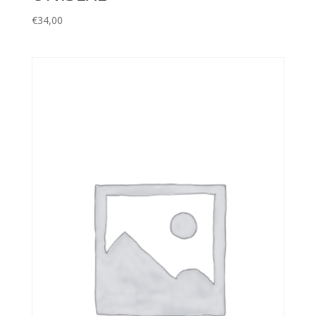
le
€
34,00
Cialis
agit
plus
rapidement
que
le
Viagra
et
les
effets
peuvent
durer
plus
longtemps.