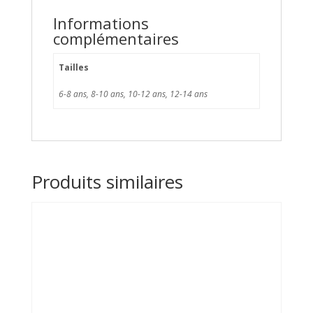
o
n
A
er
fréquence
Informations
o
g
p
de
complémentaires
vos
k
er
p
rapports
sexuels.
Tailles
Le
Cialis
6-8 ans, 8-10 ans, 10-12 ans, 12-14 ans
et
le
Viagra
acheter
sont
Produits similaires
pris
à
la
demande
avant
les
rapports
sexuels,
tandis
que