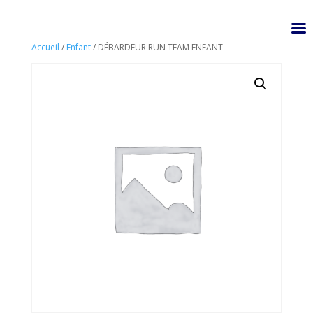
Keno les numeros les plus sortis ensemble
Les
deux
Derniers Résultats Du Keno
médicaments
: Récemment, de nombreux casinos au Royaume-
Accueil
/
Enfant
/ DÉBARDEUR RUN TEAM ENFANT
Uni proposent des versions régulières et flash au choix des visiteurs, espérant
peuvent
ainsi satisfaire toutes les demandes des visiteurs.
aider
Jeu Le Rami
les
- Du côté positif, vous pouvez vraiment vous aider avec les tours
gratuits 2026 si vous avez ce bonus.
hommes
Slots Gratuits Pas D Applications Jeux De Casino
à
: Et le jeu a aussi beaucoup de
fonctionnalités.
obtenir
et
Comment jouer au jeu de la roulette
à
maintenir
Machines De Casino Jeux Gratuits
une
Ce sont des bonus spéciaux qui sont offerts aux joueurs qui choisissent ce
érection
mode de paiement lors de l'ajout de fonds sur leur compte.
pendant
Logiciel Roulette Casino
les
Dans la première partie de cette série, nous avons examiné le jeu
rapports
d'avantage dans son ensemble et sa définition, et ce que sont les machines
sexuels.
à sous Advantage Play.
Aucun
JackpotCity casino ne se moque pas de la sécurité.
n'est
plus
Régle de la roulette
puissant