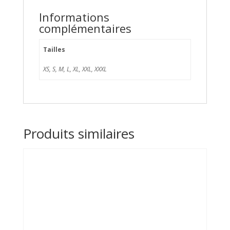
o
n
A
er
fréquence
Informations
o
g
p
de
complémentaires
vos
k
er
p
rapports
sexuels.
Tailles
Le
Cialis
XS, S, M, L, XL, XXL, XXXL
et
le
Viagra
acheter
sont
Produits similaires
pris
à
la
demande
avant
les
rapports
sexuels,
tandis
que