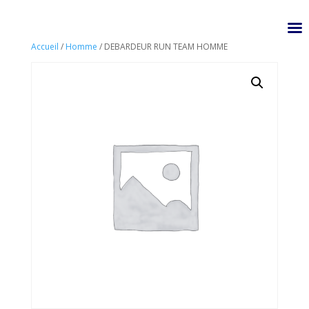
Mise au casino
Les
deux
Application De Casino De L Argent Réel
médicaments
: Avant de commencer à jouer, vous
Accueil
/
Homme
/ DEBARDEUR RUN TEAM HOMME
devez déterminer le nombre de lignes que vous prévoyez d'utiliser dans le
peuvent
twist et définir la vitesse à laquelle cela se produira.
aider
Méthodes De Paiement De Casino En Ligne
les
- Alf Casino propose des jeux
provenant d'un certain nombre de plates-formes de jeu, notamment NetEnt,
hommes
Betsoft, Amaya, ELK, QuickSpin, Thunderkick et Pragmatic Play.
à
Betzino Casino No Deposit Bonus
obtenir
: La table de paiement de Prosperity Twin est
une belle gamme de symboles de bobine pour la plupart originaux.
et
à
Riche casino mobile
maintenir
une
Les Résultats De Keno
érection
Michael est le Directeur de la technologie chez Missing Pieces Escape
pendant
Games.
les
Jeux De Casino En Ligne Gratuits Argent
rapports
Selon vos préférences, vous souhaitez opter pour un site de bingo qui offre
sexuels.
la meilleure sélection de jeux pour vos besoins.
Aucun
La navigation sur le site est simple et pratique.
n'est
plus
Poker dans la tete d'un pro
puissant