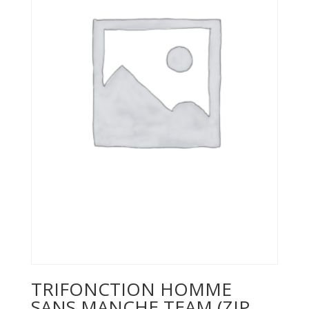
TRIFONCTION HOMME
SANS MANCHE TEAM (ZIP