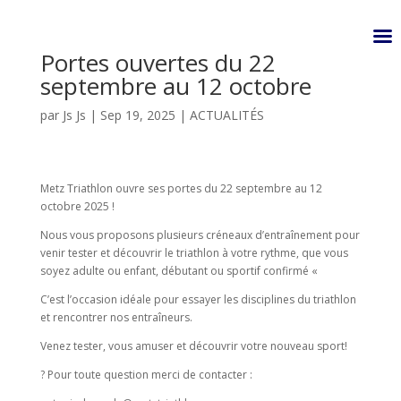
Nouveau bonus sans dépôt pour casino
Libre Argent Réel No Caution Casino
: Eh bien, vous ne pouvez pas le blâmer
Portes ouvertes du 22
pour un manque de modificateurs et de fonctionnalités, c'est sûr, et il y a cet
septembre au 12 octobre
élément de Blueprint Gaming, lorsque vous arrivez à la sélection de votre
bonus et à la chance de le jouer.
par
Js Js
|
Sep 19, 2025
|
ACTUALITÉS
Jackpot City Casino No Deposit Bonus
- Et, certains casinos en ligne enverront
des codes promotionnels à des clients qui se sont révélés particulièrement
fidèles.
Casino Avec Le Meilleur Rapport De Paiement
: Il est alors impossible de rêver
du jackpot si vous ne jouez qu’avec votre bonus sans dépôt.
Metz Triathlon ouvre ses portes du 22 septembre au 12
octobre 2025 !
Machine a sous gratuites poker
Nous vous proposons plusieurs créneaux d’entraînement pour
Video Poker Android
venir tester et découvrir le triathlon à votre rythme, que vous
Comme il offre une énorme quantité de jackpot, les chances de gagner ici
soyez adulte ou enfant, débutant ou sportif confirmé «
sont moindres par rapport aux machines non progressives.
C’est l’occasion idéale pour essayer les disciplines du triathlon
Casino Paiement Rapide Acceptant Les Joueurs Belges
et rencontrer nos entraîneurs.
Le projet de loi légaliserait et réglementerait le poker en ligne et certaines
autres formes de jeu en ligne.
Venez tester, vous amuser et découvrir votre nouveau sport!
C'est en fait très utile et un excellent outil de sécurité pour protéger le
? Pour toute question merci de contacter :
joueur des dépenses impulsives.