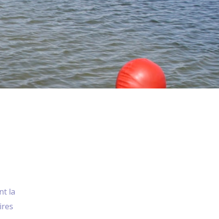
nt la
ires