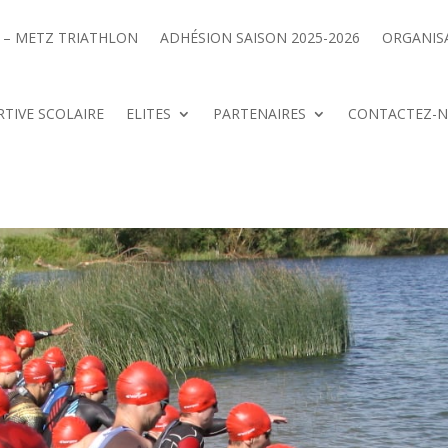
F – METZ TRIATHLON
ADHÉSION SAISON 2025-2026
ORGANIS
t est un impressionnant 2 500 fois votre mise.
tes.
possible d’obtenir un bonus de bienvenue au live casino, de 100 % jusq
TIVE SCOLAIRE
ELITES
PARTENAIRES
CONTACTEZ-
apide, vous pouvez maintenant ajuster votre jeu en conséquence et a
heureux et soulagé d'apprendre qu'ils sont très disponibles ici.
emandera d'entrer votre numéro de compte bancaire.
orant des tombes en Égypte.