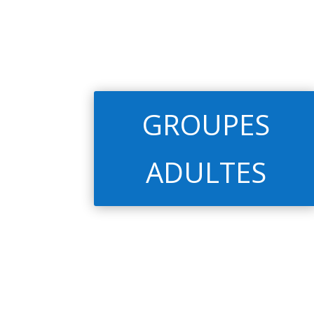
GROUPES
ADULTES
Les
deux
médicaments